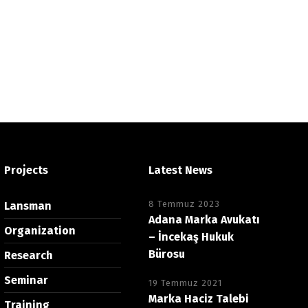
Projects
Latest News
8 Temmuz 2023
Lansman
Adana Marka Avukatı
Organization
– İncekaş Hukuk
Bürosu
Research
Seminar
19 Temmuz 2021
Marka Haciz Talebi
Training