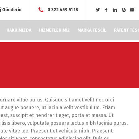
j Gönderin
0 322 459 51 18
HAKKIMIZDA
HİZMETLERİMİZ
MARKA TESCİL
PATENT TESC
 ornare vitae purus. Quisque sit amet velit nec orci
 augue posuere, ut lacinia velit vestibulum. Etiam
est, suscipit et hendrerit eget, porta et massa. Ut
ilisis libero, vulputate posuere lectus nibh lacinia purus.
tate vitae leo. Praesent et vehicula nibh. Praesent
or sit amet, consectetur adipiscing elit. Duis eu