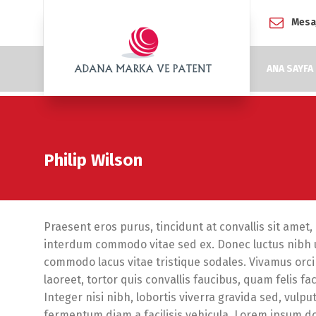
Mesa
ANA SAYFA
Philip Wilson
Praesent eros purus, tincidunt at convallis sit amet,
interdum commodo vitae sed ex. Donec luctus nibh ut
commodo lacus vitae tristique sodales. Vivamus orci 
laoreet, tortor quis convallis faucibus, quam felis fac
Integer nisi nibh, lobortis viverra gravida sed, vulpu
fermentum diam a facilisis vehicula. Lorem ipsum dol