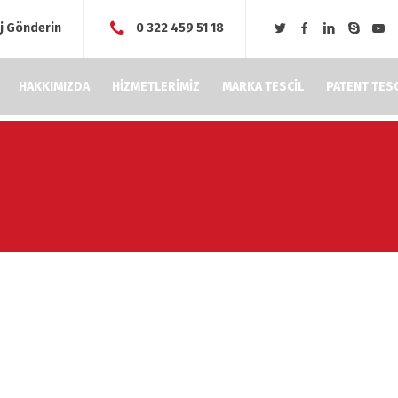
j Gönderin
0 322 459 51 18
HAKKIMIZDA
HİZMETLERİMİZ
MARKA TESCİL
PATENT TESC